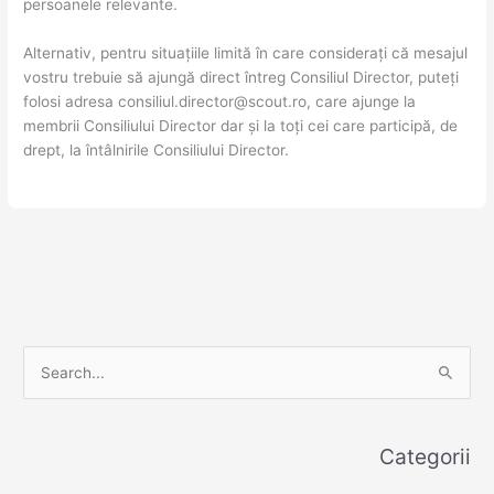
persoanele relevante.
Alternativ, pentru situațiile limită în care considerați că mesajul
vostru trebuie să ajungă direct întreg Consiliul Director, puteți
folosi adresa consiliul.director@scout.ro, care ajunge la
membrii Consiliului Director dar și la toți cei care participă, de
drept, la întâlnirile Consiliului Director.
A
S
r
e
c
a
h
Categorii
r
i