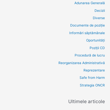
c
Adunarea Generală
v
h
e
Decizii
f
s
Diverse
o
Documente de poziție
r
Informări săptămânale
:
Oportunități
Poziții CD
Procedură de lucru
Reorganizarea Administrativă
Reprezentare
Safe from Harm
Strategia ONCR
Ultimele articole