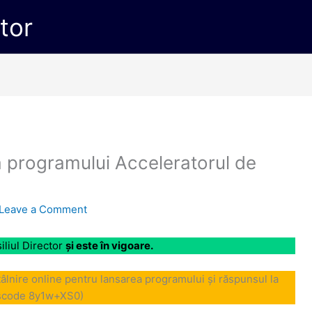
ctor
a programului Acceleratorul de
Leave a Comment
iliul Director
și este în vigoare.
tâlnire online pentru lansarea programului și răspunsul la
sscode 8y1w+XS0)