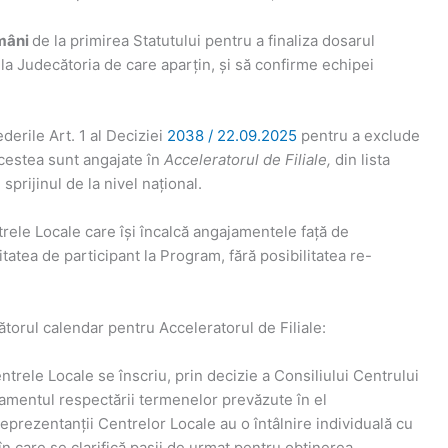
mâni
de la primirea Statutului pentru a finaliza dosarul
la Judecătoria de care aparțin, și să confirme echipei
derile Art. 1 al Deciziei
2038 / 22.09.2025
pentru a exclude
cestea sunt angajate în
Acceleratorul de Filiale,
din lista
prijinul de la nivel național.
rele Locale care își încalcă angajamentele față de
itatea de participant la Program, fără posibilitatea re-
ătorul calendar pentru Acceleratorul de Filiale:
rele Locale se înscriu, prin decizie a Consiliului Centrului
ajamentul respectării termenelor prevăzute în el
prezentanții Centrelor Locale au o întâlnire individuală cu
n care se clarifică pașii de urmat pentru obținerea