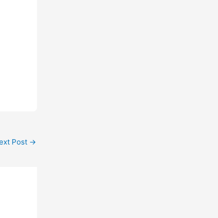
ext Post
→