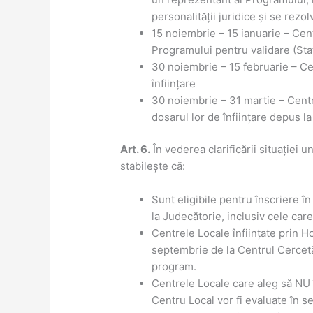
personalității juridice și se rez
15 noiembrie – 15 ianuarie – Cent
Programului pentru validare (Stat
30 noiembrie – 15 februarie – C
înființare
30 noiembrie – 31 martie – Centr
dosarul lor de înființare depus l
Art. 6.
În vederea clarificării situației 
stabilește că:
Sunt eligibile pentru înscriere 
la Judecătorie, inclusiv cele car
Centrele Locale înființate prin 
septembrie de la Centrul Cercetă
program.
Centrele Locale care aleg să NU îș
Centru Local vor fi evaluate în 