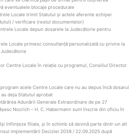
olvă eventualele blocaje procedurale
rele Locale trimit Statutul și actele aferente echipei
utul) / verificare (restul documentelor)
entrele Locale depun dosarele la Judecătorie pentru
ele Locale primesc consultanță personalizată cu privire la
a Judecătorie
unor Centre Locale în relație cu programul, Consiliul Director
în program acele Centre Locale care nu au depus încă dosarul
e au deja Statutul aprobat
Hotărârea Adunării Generale Extraordinare de pe 27
șesc Nocrich – H. C. Habermann sunt înscrie din oficiu în
i înființeze filiale, și în schimb să devină parte dintr-un alt
sensul implementării Deciziei 2038 / 22.09.2025 după