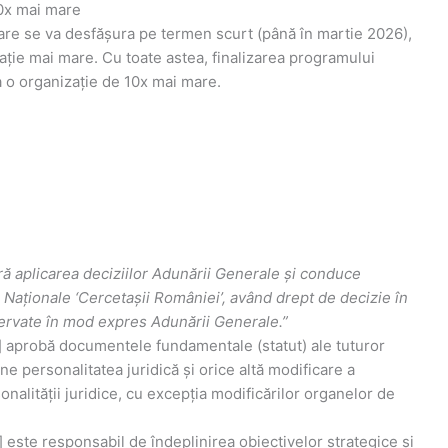
10x mai mare
care se va desfășura pe termen scurt (până în martie 2026),
zație mai mare. Cu toate astea, finalizarea programului
 o organizație de 10x mai mare.
ră aplicarea deciziilor Adunării Generale și conduce
i Naționale ‘Cercetașii României’, având drept de decizie în
ervate în mod expres Adunării Generale.”
r] aprobă documentele fundamentale (statut) ale tuturor
ne personalitatea juridică și orice altă modificare a
onalității juridice, cu excepția modificărilor organelor de
] este responsabil de îndeplinirea obiectivelor strategice și