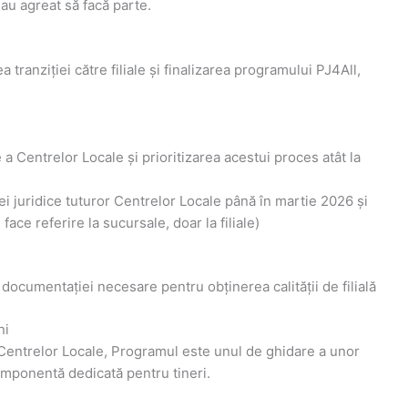
 au agreat să facă parte.
a tranziției către filiale și finalizarea programului PJ4All,
le a Centrelor Locale și prioritizarea acestui proces atât la
l
ției juridice tuturor Centrelor Locale până în martie 2026 și
face referire la sucursale, doar la filiale)
documentației necesare pentru obținerea calității de filială
ni
/ Centrelor Locale, Programul este unul de ghidare a unor
omponentă dedicată pentru tineri.