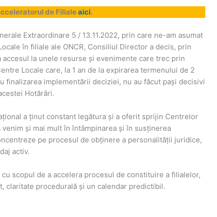
Acceleratorul de Filiale
aici
.
nerale Extraordinare 5 / 13.11.2022, prin care ne-am asumat
ocale în filiale ale ONCR, Consiliul Director a decis, prin
 accesul la unele resurse și evenimente care trec prin
entre Locale care, la 1 an de la expirarea termenului de 2
 finalizarea implementării deciziei, nu au făcut pași decisivi
acestei Hotărâri.
ațional a ținut constant legătura și a oferit sprijin Centrelor
ă venim și mai mult în întâmpinarea și în susținerea
ncentreze pe procesul de obținere a personalității juridice,
daj activ.
u scopul de a accelera procesul de constituire a filialelor,
, claritate procedurală și un calendar predictibil.