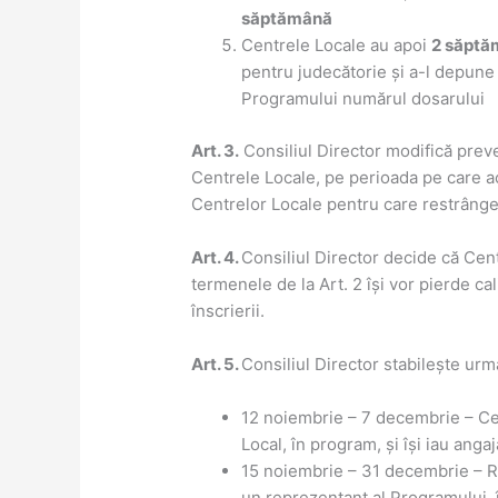
săptămână
Centrele Locale au apoi
2 săptă
pentru judecătorie și a-l depune 
Programului numărul dosarului
Art. 3.
Consiliul Director modifică preve
Centrele Locale, pe perioada pe care a
Centrelor Locale pentru care restrânge s
Art. 4.
Consiliul Director decide că Cent
termenele de la Art. 2 își vor pierde cal
înscrierii.
Art. 5.
Consiliul Director stabilește urm
12 noiembrie – 7 decembrie – Cent
Local, în program, și își iau ang
15 noiembrie – 31 decembrie – Re
un reprezentant al Programului, î