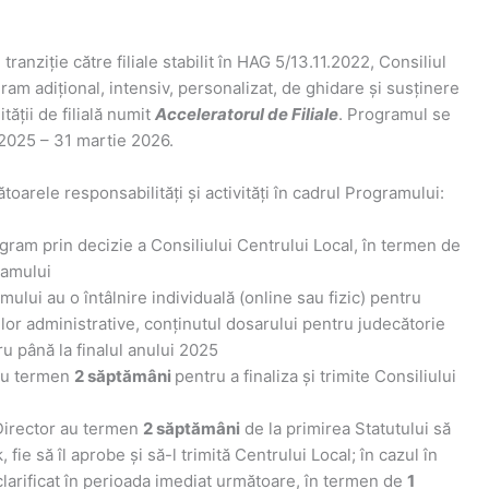
tranziție către filiale stabilit în HAG 5/13.11.2022, Consiliul
am adițional, intensiv, personalizat, de ghidare și susținere
tății de filială numit
Acceleratorul de Filiale
. Programul se
2025 – 31 martie 2026.
toarele responsabilități și activități în cadrul Programului:
gram prin decizie a Consiliului Centrului Local, în termen de
ramului
ului au o întâlnire individuală (online sau fizic) pentru
lor administrative, conținutul dosarului pentru judecătorie
ru până la finalul anului 2025
 au termen
2 săptămâni
pentru a finaliza și trimite Consiliului
 Director au termen
2 săptămâni
de la primirea Statutului să
, fie să îl aprobe și să-l trimită Centrului Local; în cazul în
clarificat în perioada imediat următoare, în termen de
1