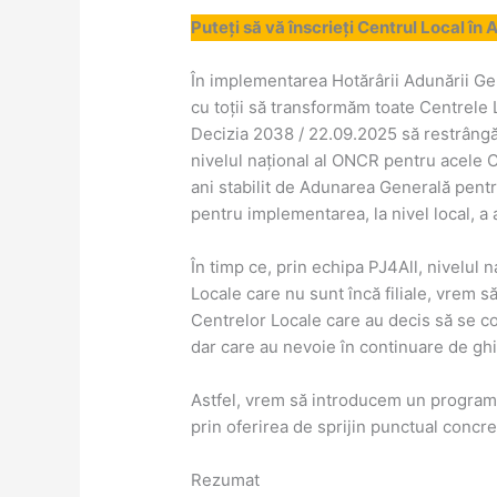
Puteți să vă înscrieți Centrul Local în 
În implementarea Hotărârii Adunării Ge
cu toții să transformăm toate Centrele L
Decizia 2038 / 22.09.2025 să restrângă
nivelul național al ONCR pentru acele C
ani stabilit de Adunarea Generală pentru
pentru implementarea, la nivel local, a 
În timp ce, prin echipa PJ4All, nivelul n
Locale care nu sunt încă filiale, vrem s
Centrelor Locale care au decis să se co
dar care au nevoie în continuare de ghi
Astfel, vrem să introducem un program c
prin oferirea de sprijin punctual concret
Rezumat