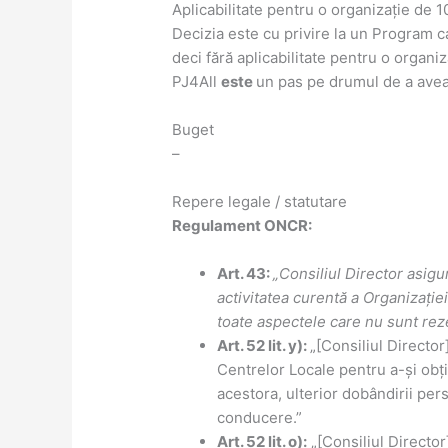
Aplicabilitate pentru o organizație de 
Decizia este cu privire la un Program 
deci fără aplicabilitate pentru o organi
PJ4All
este
un pas pe drumul de a avea
Buget
–
Repere legale / statutare
Regulament ONCR:
Art. 43:
„Consiliul Director asigu
activitatea curentă a Organizație
toate aspectele care nu sunt rez
Art. 52 lit. y):
„[Consiliul Directo
Centrelor Locale pentru a-și obți
acestora, ulterior dobândirii pers
conducere.”
Art. 52 lit. o):
„[Consiliul Director