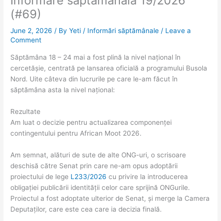
Informare săptămânală 19/2026
(#69)
June 2, 2026
/ By
Yeti
/
Informări săptămânale
/
Leave a
Comment
Săptămâna 18 – 24 mai a fost plină la nivel național în
cercetășie, centrată pe lansarea oficială a programului Busola
Nord. Uite câteva din lucrurile pe care le-am făcut în
săptămâna asta la nivel național:
Rezultate
Am luat o decizie pentru actualizarea componenței
contingentului pentru African Moot 2026.
Am semnat, alături de sute de alte ONG-uri, o scrisoare
deschisă către Senat prin care ne-am opus adoptării
proiectului de lege
L233/2026
cu privire la introducerea
obligației publicării identității celor care sprijină ONGurile.
Proiectul a fost adoptate ulterior de Senat, și merge la Camera
Deputaților, care este cea care ia decizia finală.