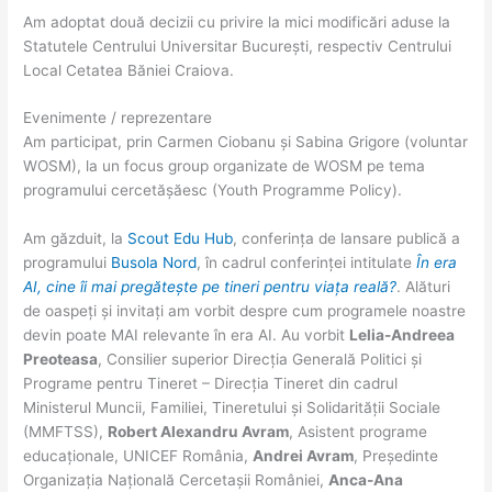
Am adoptat două decizii cu privire la mici modificări aduse la
Statutele Centrului Universitar București, respectiv Centrului
Local Cetatea Băniei Craiova.
Evenimente / reprezentare
Am participat, prin Carmen Ciobanu și Sabina Grigore (voluntar
WOSM), la un focus group organizate de WOSM pe tema
programului cercetășăesc (Youth Programme Policy).
Am găzduit, la
Scout Edu Hub
, conferința de lansare publică a
programului
Busola Nord
, în cadrul conferinței intitulate
În era
AI, cine îi mai pregătește pe tineri pentru viața reală?
. Alături
de oaspeți și invitați am vorbit despre cum programele noastre
devin poate MAI relevante în era AI. Au vorbit
Lelia-Andreea
Preoteasa
, Consilier superior Direcția Generală Politici și
Programe pentru Tineret – Direcția Tineret din cadrul
Ministerul Muncii, Familiei, Tineretului și Solidarității Sociale
(MMFTSS),
Robert Alexandru Avram
, Asistent programe
educaționale, UNICEF România,
Andrei Avram
, Președinte
Organizația Națională Cercetașii României,
Anca-Ana