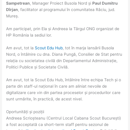
Sampetrean
, Manager Proiect Busola Nord și
Paul Dumitru
Dîrjan
, facilitator al programului în comunitatea Râciu, jud.
Mureș.
Am participat, prin Ela și Andreea la Târgul ONG organizat de
HP România la sediul lor.
Am avut, tot la
Scout Edu Hub
, tot în marja lansării Busola
Nord, o întâlnire cu dna. Diana Pungă, Consilier de Stat pentru
relația cu societatea civilă din Departamentul Administrație,
Politici Publice și Societate Civilă.
Am avut, tot la Scout Edu Hub, întâlnire între echipa Tech și o
parte din staff-ul național în care am aliniat nevoile de
digitalizare care vin din partea proceselor și procedurilor care
sunt urmărite, în practică, de acest nivel.
Oportunități și poziții
Andreea Scrioșteanu (Centrul Local Cabana Scout București)
a fost acceptată ca short-term staff pentru sezonul de