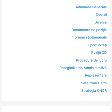
h
s
Adunarea Generală
f
Decizii
o
r
Diverse
:
Documente de poziție
Informări săptămânale
Oportunități
Poziții CD
Procedură de lucru
Reorganizarea Administrativă
Reprezentare
Safe from Harm
Strategia ONCR