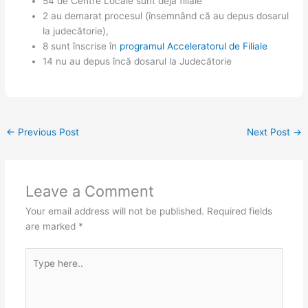
54 de Centre Locale sunt deja filiale
2 au demarat procesul (însemnând că au depus dosarul
la judecătorie),
8 sunt înscrise în
programul Acceleratorul de Filiale
14 nu au depus încă dosarul la Judecătorie
←
Previous Post
Next Post
→
Leave a Comment
Your email address will not be published.
Required fields
are marked
*
Type
here..