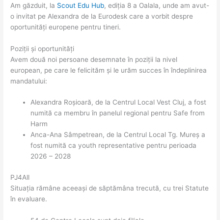
Am găzduit, la
Scout Edu Hub
, ediția 8 a Oalala, unde am avut-
o invitat pe Alexandra de la Eurodesk care a vorbit despre
oportunități europene pentru tineri.
Poziții și oportunități
Avem două noi persoane desemnate în poziții la nivel
european, pe care le felicităm și le urăm succes în îndeplinirea
mandatului:
Alexandra Roșioară, de la Centrul Local Vest Cluj, a fost
numită ca membru în panelul regional pentru Safe from
Harm
Anca-Ana Sâmpetrean, de la Centrul Local Tg. Mureș a
fost numită ca youth representative pentru perioada
2026 – 2028
PJ4All
Situația rămâne aceeași de săptămâna trecută, cu trei Statute
în evaluare.