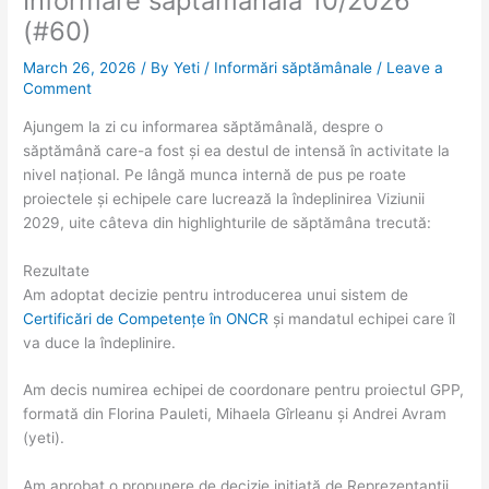
Informare săptămânală 10/2026
(#60)
March 26, 2026
/ By
Yeti
/
Informări săptămânale
/
Leave a
Comment
Ajungem la zi cu informarea săptămânală, despre o
săptămână care-a fost și ea destul de intensă în activitate la
nivel național. Pe lângă munca internă de pus pe roate
proiectele și echipele care lucrează la îndeplinirea Viziunii
2029, uite câteva din highlighturile de săptămâna trecută:
Rezultate
Am adoptat decizie pentru introducerea unui sistem de
Certificări de Competențe în ONCR
și mandatul echipei care îl
va duce la îndeplinire.
Am decis numirea echipei de coordonare pentru proiectul GPP,
formată din Florina Pauleti, Mihaela Gîrleanu și Andrei Avram
(yeti).
Am aprobat o propunere de decizie inițiată de Reprezentanții