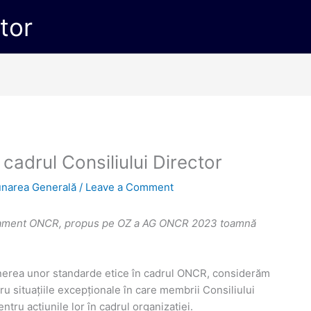
ctor
 cadrul Consiliului Director
narea Generală
/
Leave a Comment
ulament ONCR, propus pe OZ a AG ONCR 2023 toamnă
inerea unor standarde etice în cadrul ONCR, considerăm
u situațiile excepționale în care membrii Consiliului
tru acțiunile lor în cadrul organizației.