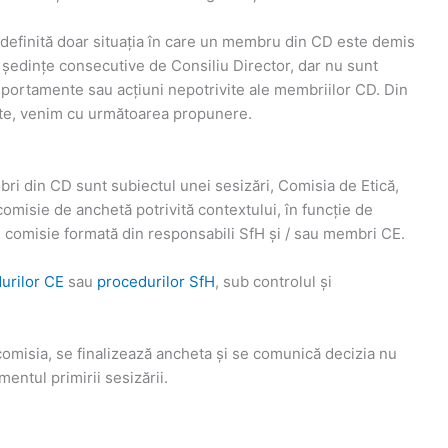
definită doar situația în care un membru din CD este demis
 ședințe consecutive de Consiliu Director, dar nu sunt
omportamente sau acțiuni nepotrivite ale membriilor CD. Din
nte, venim cu următoarea propunere.
bri din CD sunt subiectul unei sesizări, Comisia de Etică,
comisie de anchetă potrivită contextului, în funcție de
: comisie formată din responsabili SfH și / sau membri CE.
urilor CE
sau
procedurilor SfH
, sub controlul și
comisia, se finalizează ancheta și se comunică decizia nu
entul primirii sesizării.