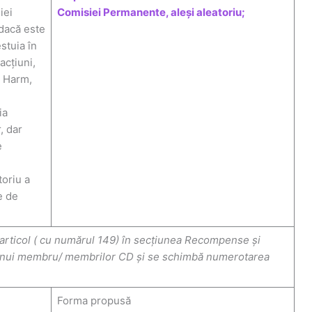
iei
Comisiei Permanente, aleși aleatoriu;
 dacă este
stuia în
acțiuni,
m Harm,
3
ia
, dar
e
toriu a
e de
rticol ( cu numărul 149) în secțiunea Recompense și
a unui membru/ membrilor CD și se schimbă numerotarea
Forma propusă