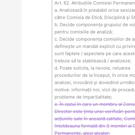
Art. 62. Atribuțiile Comisiei Permanen
a. Analizează în prealabil orice sesiza
către Comisia de Etică, Disciplină și St
b. Decide componența grupului de vol
pentru comisiile de analiză;
c. Decide componența comisiilor de an
definește un mandat explicit cu privire
sunt faptele / aspectele pe care aces
trebuie să le stabilească / analizeze;
d. Poate solicita, la nevoie, reluarea
procedurilor de la început, în orice m
analizei, invocând și dovedind următo
motive: informații noi, vicii de proced
probleme de imparțialitate;
e. În cazul în care un membru al Consi
Director este ținta unei verificări pent
acțiunile sale în această calitate, Comi
întotdeauna formată din 3 membri ai 
Permanente, aleși aleator;