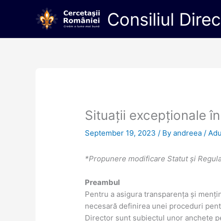
Skip
Consiliul Dire
to
content
Situații excepționale în
September 19, 2023
/ By
andreea
/
Adu
*Propunere modificare Statut și Reg
Preambul
Pentru a asigura transparența și menț
necesară definirea unei proceduri pentr
Director sunt subiectul unor anchete pen