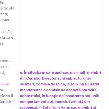
te:
re făcută
atut;
untari
aliză și
 la care
tea
oment al
arele
ură,
e
.
În situația în care unul sau mai mulți membri
din Consiliul Director sunt subiectul unei
liului
sesizări, Comisia de Etică, Disciplină și Statut
ru
mandatează o comisie de anchetă potrivită
sia va fi
contextului, în funcție de încadrarea acțiunii/
Comisiei
comportamentului, comisie formată din
responsabili Safe from Harm sau membri ai