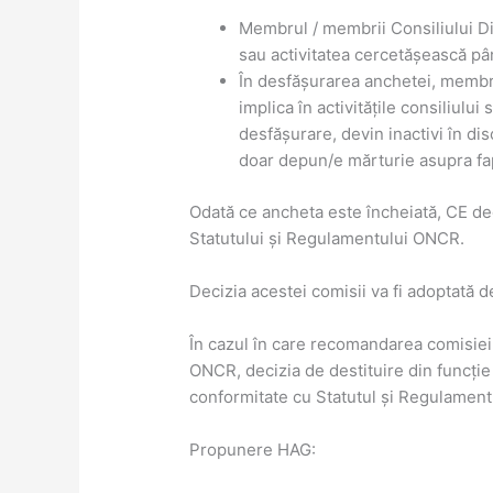
Membrul / membrii Consiliului Dir
sau activitatea cercetășească pâ
În desfășurarea anchetei, membru
implica în activitățile consiliulu
desfășurare, devin inactivi în dis
doar depun/e mărturie asupra fa
Odată ce ancheta este încheiată, CE de
Statutului și Regulamentului ONCR.
Decizia acestei comisii va fi adoptată d
În cazul în care recomandarea comisie
ONCR, decizia de destituire din funcție
conformitate cu Statutul și Regulamen
Propunere HAG: