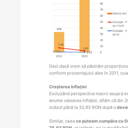
Deci dacă vrem să păstrăm proporționali
conform procentajului ales în 2011, cuan
Creșterea inflației
Excluzând perspectiva macro asupra eco
anume valoarea inflației, aflăm că di
scăzut până la 32,93 RON după o
deval
Similar, ceea
ce puteam cumpăra cu 50
75,93 RON
, ajustându-ne la modificăril