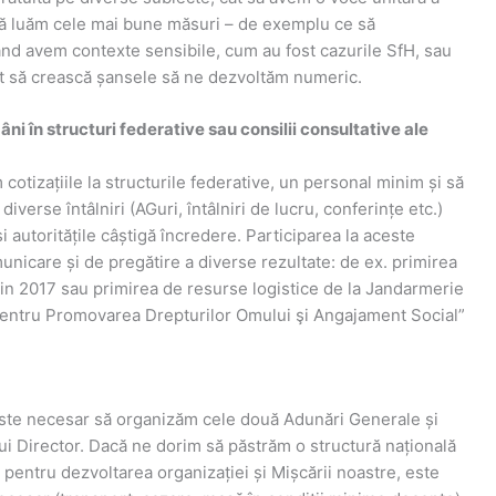
 să luăm cele mai bune măsuri – de exemplu ce să
nd avem contexte sensibile, cum au fost cazurile SfH, sau
ât să crească șansele să ne dezvoltăm numeric.
i în structuri federative sau consilii consultative ale
cotizațiile la structurile federative, un personal minim și să
iverse întâlniri (AGuri, întâlniri de lucru, conferințe etc.)
i autoritățile câștigă încredere. Participarea la aceste
nicare și de pregătire a diverse rezultate: de ex. primirea
din 2017 sau primirea de resurse logistice de la Jandarmerie
 pentru Promovarea Drepturilor Omului şi Angajament Social”
ste necesar să organizăm cele două Adunări Generale și
ului Director. Dacă ne dorim să păstrăm o structură națională
a pentru dezvoltarea organizației și Mișcării noastre, este