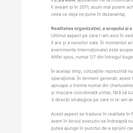
îi aveam și în 2011, acum mai putem ach
ceea ce deja ne pune în dezavantaj.
Realitatea organizației, a scopului și a
Ultimul aspect pe care l-am avut în vede
îl are și a nevoilor sale. În momentul a
evenimente internaționale) este acoper
Altfel spus, numai 1/7 din întregul buge
În același timp, cotizațiile reprezintă
operațional. În termeni generali, acest
aproape o treime numai din cheltuielile 
și mișcare coordonată unitar, fără să lu
3 direcții strategice pe care ni le-am 
Acest aspect se traduce în realitate în f
avem în biroul executiv se îndreaptă nu 
putea ajunge în punctul de a sprijini ce