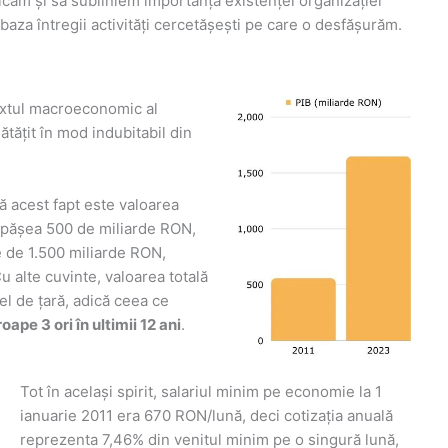
căm și să subliniem importanța existenței organizației
 baza întregii activități cercetășești pe care o desfășurăm.
extul macroeconomic al
tățit în mod indubitabil din
ă acest fapt este valoarea
depășea 500 de miliarde RON,
e de 1.500 miliarde RON,
 alte cuvinte, valoarea totală
l de țară, adică ceea ce
ape 3 ori în ultimii 12 ani
.
Tot în același spirit, salariul minim pe economie la 1
ianuarie 2011 era 670 RON/lună, deci cotizația anuală
reprezenta 7,46% din venitul minim pe o singură lună,