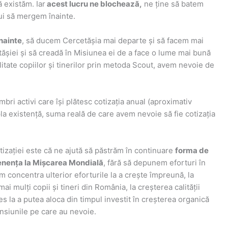
ă existăm. Iar
acest lucru ne blochează,
ne ține să batem
dui să mergem înainte.
nainte
, să ducem Cercetășia mai departe și să facem mai
ășiei și să creadă în Misiunea ei de a face o lume mai bună
litate copiilor și tinerilor prin metoda Scout, avem nevoie de
i activi care își plătesc cotizația anual (aproximativ
a existență, suma reală de care avem nevoie să fie cotizația
tizației este că ne ajută să păstrăm în continuare
forma de
enența la Mișcarea Mondială
, fără să depunem eforturi în
m concentra ulterior eforturile la a crește împreună, la
i mulți copii și tineri din România, la creșterea calității
s la a putea aloca din timpul investit în creșterea organică
ensiunile pe care au nevoie.