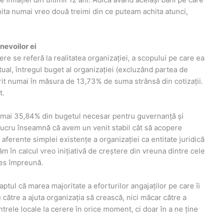
ita numai vreo două treimi din ce puteam achita atunci,
 nevoilor ei
re se referă la realitatea organizației, a scopului pe care ea
ctual, întregul buget al organizației (excluzând partea de
it numai în măsura de 13,73% de suma strânsă din cotizații.
t.
 numai 35,84% din bugetul necesar pentru guvernanță și
 lucru înseamnă că avem un venit stabil cât să acopere
aferente simplei existențe a organizației ca entitate juridică
ăm în calcul vreo inițiativă de creștere din vreuna dintre cele
ales împreună.
aptul că marea majoritate a eforturilor angajaților pe care îi
către a ajuta organizația să crească, nici măcar către a
ntrele locale la cerere în orice moment, ci doar în a ne ține