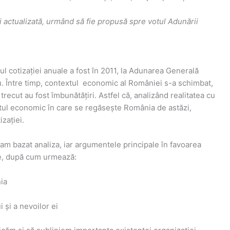
 actualizată, urmând să fie propusă spre votul Adunării
 cotizației anuale a fost în 2011, la Adunarea Generală
biu. Între timp, contextul economic al României s-a schimbat,
 trecut au fost îmbunătățiri. Astfel că, analizând realitatea cu
xtul economic în care se regăsește România de astăzi,
zației.
am bazat analiza, iar argumentele principale în favoarea
le, după cum urmează:
ia
i și a nevoilor ei