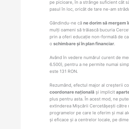
pe picioare, în a strânge suficient cât s
pasul în loc, oricât de tare ne-am stră
Gândindu-ne că
ne dorim să mergem î
mulți oameni să trăiască bucuria Cercet
prin a oferi educație non-formală de ca
o
schimbare și în plan financiar
.
Având în vedere numărul curent de membr
6.500), pentru a ne permite numai simpl
este 131 RON.
Rezumând, efectul major al creșterii co
coordonare națională
și implicit
apart
plus pentru asta. În acest mod, ne pute
extinderea Mișcării Cercetășești către ma
programelor pe care le oferim și mai ale
și eficace și a centrelor locale, pe dim