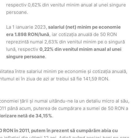
respectiv 0,62% din venitul minim anual al unei singure
persoane.
La 1 ianuarie 2023,
salariul (net) minim pe economie
era 1.898 RON/lună
, iar cotizația anuală de 50 RON
reprezintă numai 2,63% din venitul minim pe o singură
lună, respectiv
0,22% din venitul minim anual al unei
singure persoane
.
tatea între salariul minim pe economie și cotizația anuală,
tumul ei în ziua de azi ar trebui să fie 141,59 RON.
nomiei țării și numai uitându-ne la un detaliu micro al său,
n 2011 până acum, puterea de cumpărare a sumei de 50 RON a
orizare netă de 34,15%
.
 RON în 2011, putem în prezent să cumpărăm abia cu
e inflației din ultimii 12 ani. Adică având aceiași bani pe care