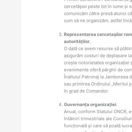
cercetășiei peste tot în lume și
comunicăm către presă atunci câ
cum să ne organizăm, astfel înc
Reprezentarea cercetașilor român
autorităților
.
O dată ce avem resurse să plătim 
asigurăm costuri de deplasare la d
crește notorietatea organizației ș
evenimente oferă pârghii de comu
Înaltului Patronaj la Jamboreea 
sau primirea Ordinului „Meritul
în grad de Comandor.
Guvernanța organizației
.
Anual, conform Statului ONCR, e
întâlniri trimestriale ale Consili
funcțională și care să poată lucr