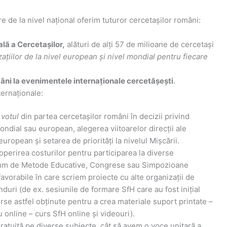
e de la nivel național oferim tuturor cercetașilor români:
lă a Cercetașilor,
alături de alți 57 de milioane de cercetași
zațiilor de la nivel european și nivel mondial pentru fiecare
ni la evenimentele internaționale cercetășești
.
ternaționale:
c
votul
din partea cercetașilor români în decizii privind
ndial sau european, alegerea viitoarelor direcții ale
uropean și setarea de priorități la nivelul Mișcării.
perirea costurilor pentru participarea la diverse
rum de Metode Educative, Congrese sau Simpozioane
favorabile în care scriem proiecte cu alte organizații de
duri (de ex. sesiunile de formare SfH care au fost inițial
rse astfel obținute pentru a crea materiale suport printate –
 online – curs SfH online și videouri).
ratuită pe diverse subiecte, cât să avem o voce unitară a