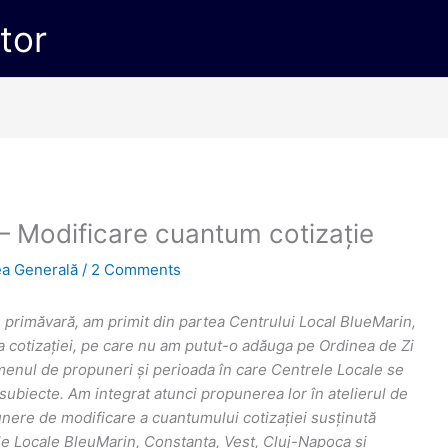
ctor
– Modificare cuantum cotizație
a Generală
/
2 Comments
primăvară, am primit din partea Centrului Local BlueMarin,
 cotizației, pe care nu am putut-o adăuga pe Ordinea de Zi
rmenul de propuneri și perioada în care Centrele Locale se
subiecte. Am integrat atunci propunerea lor în atelierul de
unere de modificare a cuantumului cotizației susținută
le Locale BleuMarin, Constanța, Vest, Cluj-Napoca și