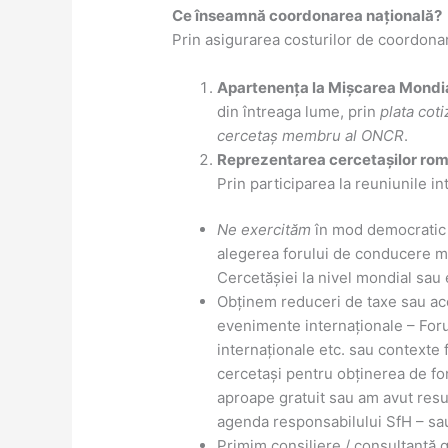
Ce înseamnă coordonarea națională?
Prin asigurarea costurilor de coordonar
Apartenența la Mișcarea Mondia
din întreaga lume, prin
plata coti
cercetaș membru al ONCR
.
Reprezentarea cercetașilor româ
Prin participarea la reuniunile in
Ne exercităm
în mod democrati
alegerea forului de conducere mo
Cercetășiei la nivel mondial sau e
Obținem reduceri de taxe sau aco
evenimente internaționale – Fo
internaționale etc. sau contexte 
cercetași pentru obținerea de fon
aproape gratuit sau am avut resu
agenda responsabilului SfH – sau
Primim consiliere / consultanță g